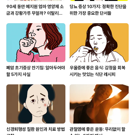
90세 동안 예지원 엄마 영양제 소
당뇨 증상 10가지: 정확한 진단을
금과 강황가루 무얼까? 이탈리아
위한 가장 중요한 단서들
귀한 제품
폐암 초기증상 잔기침: 알아두어야
우울증에 좋은 음식: 감정을 회복
할 5가지 사실
시키는 맛있는 식단 레시피
신경퇴행성 질환 원인과 치료 방법
관절염에 좋은 운동: 무리없이 할