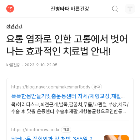
검색하기
잔병타파 바른건강
티스토리
성인건강
요통 염좌로 인한 고통에서 벗어
나는 효과적인 치료법 안내!
바름건강
2023. 9. 10. 22:05
https://blog.naver.com/makesmartbody
광고
똑똑한몸만들기맞춤운동센터 자세/체형교정,재활운
동 전문
목/허리디스크,회전근개,발목,팔꿈치,무릎/고관절 부상,치료/
수술 후 맞춤 운동센터 수술후재활,체형불균형으로인한통증
관리,선수컨디셔닝,1:1맞춤 개별운동 전문센터
https://doctornow.co.kr
광고
닥터나우 정형외과 약 처방 365일 24