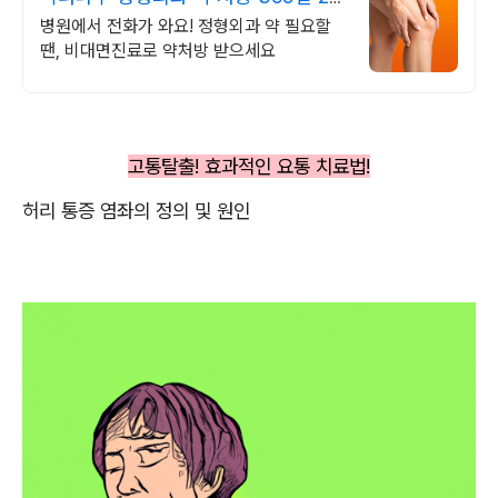
시간 진료가능
병원에서 전화가 와요! 정형외과 약 필요할
땐, 비대면진료로 약처방 받으세요
고통탈출! 효과적인 요통 치료법!
허리 통증 염좌의 정의 및 원인