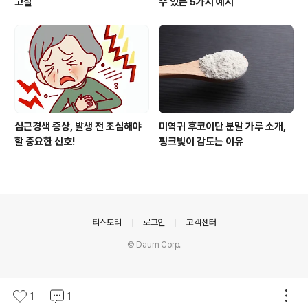
고찰
수 있는 5가지 예시
심근경색 증상, 발생 전 조심해야
미역귀 후코이단 분말 가루 소개,
할 중요한 신호!
핑크빛이 감도는 이유
의안내
티스토리
로그인
고객센터
© Daum Corp.
1
1