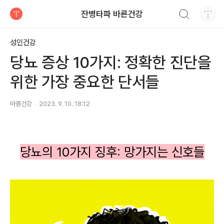
검색하기
잔병타파 바른건강
티스토리
성인건강
당뇨 증상 10가지: 정확한 진단을
위한 가장 중요한 단서들
바름건강
2023. 9. 10. 18:12
당뇨의 10가지 징후: 망가지는 신호들