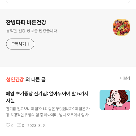
로그 정보
잔병타파 바른건강
유익한 건강 정보를 담았습니다
구독하기
더보기
성인건강
의 다른 글
폐암 초기증상 잔기침: 알아두어야 할 5가지
사실
글 내용
잔기침 알고보니 폐암?? 1.폐암은 무엇입니까? 폐암은 가
장 치명적인 유형의 암 중 하나이며, 남녀 모두에서 암 사망
의 주요 원인입니다.그것은 폐 내 세포의 비정상적인 성장
0
0
2023. 8. 9.
이며 환경적인 요인과 유전적인 요인 둘 다에 의해 야기될
수 있습니다.폐암의 주요 유형은 소세포 폐암과 비소세포