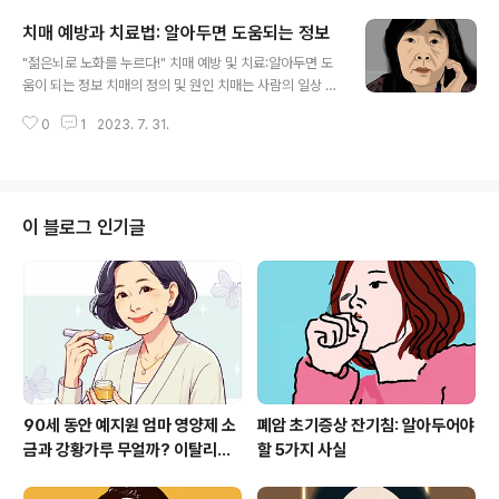
폐암입니다.증상으로는 흉통, 기침이 사라지지 않고 피가
치매 예방과 치료법: 알아두면 도움되는 정보
나며 호흡곤란, 지속적인 피로 등이 있을 수 있습니다. 2.미
글 내용
세한 기침은 무엇이고 일반적인 기침과 어떻게 다릅니까?
"젊은뇌로 노화를 누르다!" 치매 예방 및 치료:알아두면 도
미세한 기침은 보통 가볍거나 팽팽한 기침으로 정의되며
움이 되는 정보 치매의 정의 및 원인 치매는 사람의 일상 활
거친 소리를 낼 수 있습니다.이것은 점액이나 가래가 나오
동 수행 능력에 영향을 미칠 수 있는 지적 능력, 기억력, 그
지 않는다는 점에서 일반적인 기침과는 다릅니다.그것은
0
1
2023. 7. 31.
리고 언어의 저하를 야기하는 조건들의 집합을 포괄적인
보통 짧은 시간 동안 지속되며 일반적인 기침만큼 심하지
용어입니다.알츠하이머병은 치매의 가장 흔한 유형으로,
않습니다. 3.폐암의 초기 증상은 무엇..
모든 경우의 60에서 80 퍼센트를 차지합니다.다른 종류의
치매에는 혈관성 치매, 루이체 치매, 파킨슨병 치매, 전치성
치매, 크로이츠펠트야콥병 등이 있습니다. 치매의 정확한
이 블로그 인기글
원인은 아직 밝혀지지 않았지만, 유전적 요인과 생활습관
적 요인이 복합적으로 작용하여 발생한 것으로 생각됩니
다.이것들은 가족력, 나이, 흡연, 알코올 소비, 신체적 활동
부족, 비만, 당뇨병, 그리고 높은 콜레스테롤을 포함합니다.
치매 예방을 위한 생활..
90세 동안 예지원 엄마 영양제 소
폐암 초기증상 잔기침: 알아두어야
금과 강황가루 무얼까? 이탈리아
할 5가지 사실
귀한 제품